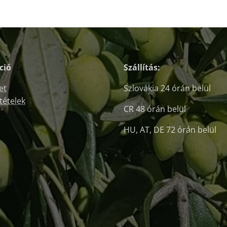
ció
Szállítás:
et
Szlovákia 24 órán belül
ltételek
CR 48 órán belül
HU, AT, DE 72 órán belül