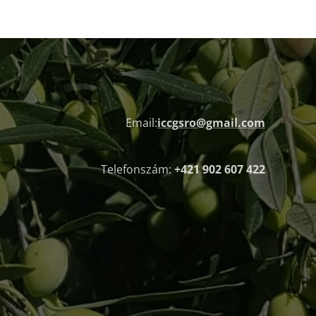
Email:
iccgsro@gmail.com
Telefonszám:
+421 902 607 422