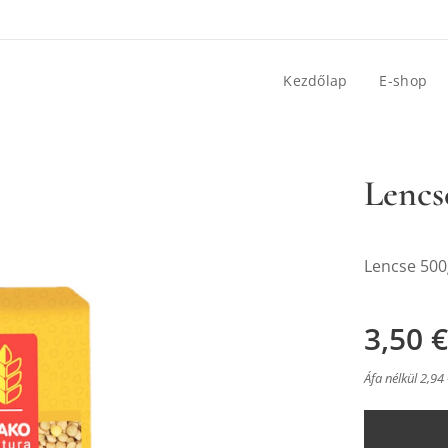
Kezdőlap
E-shop
Lencs
Lencse 500
3,50
€
Áfa nélkül 2,94