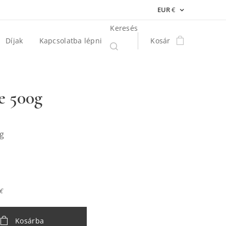
EUR
€
Keresés
Díjak
Kapcsolatba lépni
Kosár
e 500g
g
 €
Kosárba