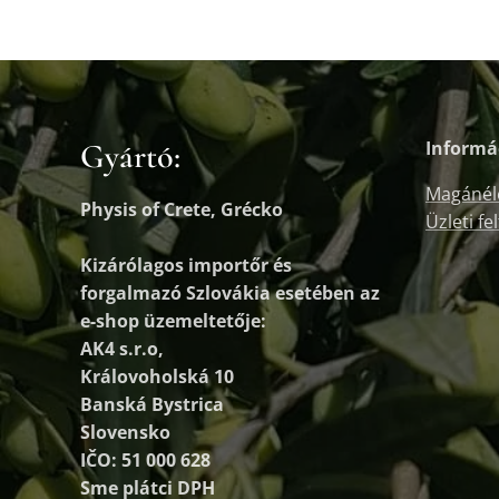
Gyártó:
Informá
Magánél
Physis of Crete, Grécko
Üzleti fe
Kizárólagos importőr és
forgalmazó
Szlovákia esetében az
e-shop üzemeltetője:
AK4 s.r.o,
Královoholská 10
Banská Bystrica
Slovensko
IČO: 51 000 628
Sme plátci DPH