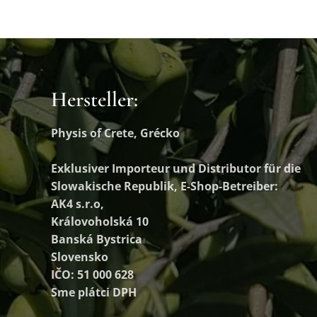
Hersteller:
Physis of Crete, Grécko
Exklusiver Importeur und Distributor
für die
Slowakische Republik, E-Shop-Betreiber:
AK4 s.r.o,
Královoholská 10
Banská Bystrica
Slovensko
IČO: 51 000 628
Sme plátci DPH