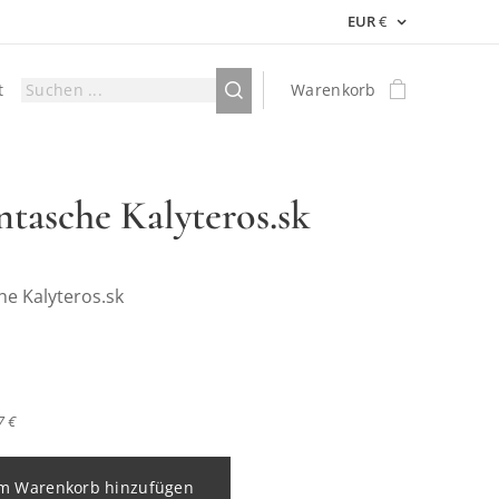
EUR
€
t
Warenkorb
ntasche Kalyteros.sk
he Kalyteros.sk
7 €
m Warenkorb hinzufügen