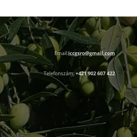
Email:
iccgsro@gmail.com
Telefonszám:
+421 902 607 422