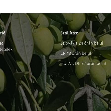
ció
Szállítás:
et
Szlovákia 24 órán belül
ltételek
CR 48 órán belül
HU, AT, DE 72 órán belül