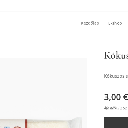
Kezdőlap
E-shop
Kókus
Kókuszos s
3,00
€
Áfa nélkül 2,52