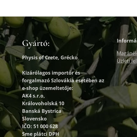
Gyártó:
Informá
Magánél
Physis of Crete, Grécko
Üzleti fe
Kizárólagos importőr és
forgalmazó
Szlovákia esetében az
e-shop üzemeltetője:
AK4 s.r.o,
Královoholská 10
Banská Bystrica
Slovensko
IČO: 51 000 628
Sme plátci DPH