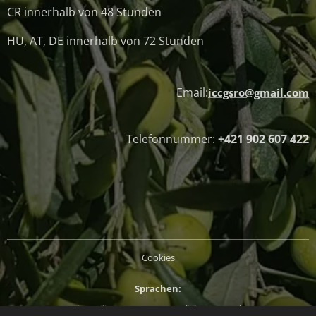
CR innerhalb von 48 Stunden
HU, AT, DE innerhalb von 72 Stunden
Email:
iccgsro@gmail.com
Telefonnummer:
+421 902 607 422
Cookies
Sprachen
Slovenčina
Magyar
English
Deutsch