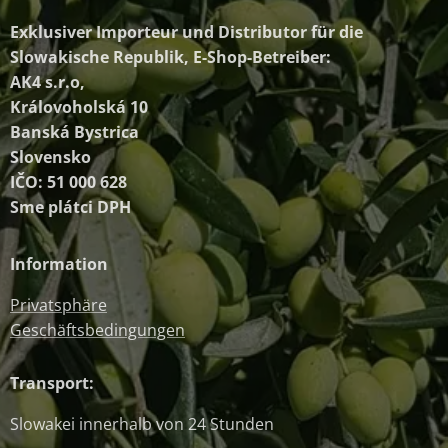
Exklusiver Importeur und Distributor
für die
Slowakische Republik, E-Shop-Betreiber:
AK4 s.r.o,
Královoholská 10
Banská Bystrica
Slovensko
IČO: 51 000 628
Sme plátci DPH
Information
Privatsphäre
Geschäftsbedingungen
Transport:
Slowakei innerhalb von 24 Stunden