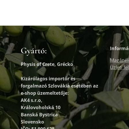
Gyártó:
Informá
Magánél
Physis of Crete, Grécko
Üzleti fe
Kizárólagos importőr és
forgalmazó
Szlovákia esetében az
e-shop üzemeltetője:
AK4 s.r.o,
Královoholská 10
Banská Bystrica
Slovensko