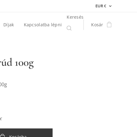
EUR
€
Keresés
Díjak
Kapcsolatba lépni
Kosár
rúd 100g
00g
 €
Kosárba