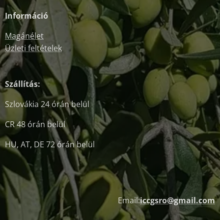
Információ
Magánélet
Üzleti feltételek
Szállítás:
Szlovákia 24 órán belül
CR 48 órán belül
HU, AT, DE 72 órán belül
Email:
iccgsro@gmail.com