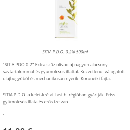
SITIA P.D.O. 0,2% 500ml
"SITIA PDO 0.2" Extra szűz olívaolaj nagyon alacsony
savtartalommal és gyümölcsös illattal. Közvetlenül válogatott
olajbogyóból és mechanikusan nyerik. Koroneiki fajta.
SITIA P.D.O. a kelet-krétai Lasithi régióban gyártják. Friss
gyümölcsös illata és erős íze van
.