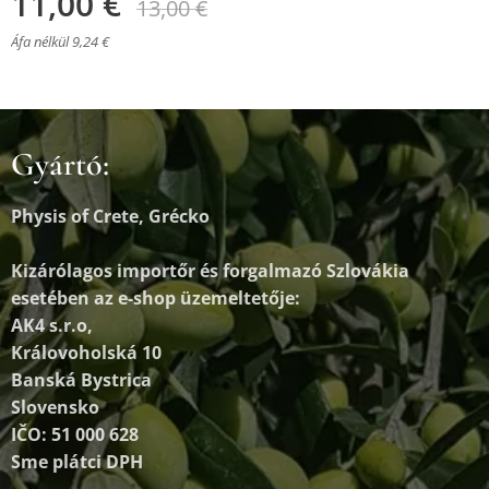
11,00
€
13,00
€
Áfa nélkül 9,24 €
Gyártó:
Physis of Crete, Grécko
Kizárólagos importőr és forgalmazó
Szlovákia
esetében az e-shop üzemeltetője:
AK4 s.r.o,
Královoholská 10
Banská Bystrica
Slovensko
IČO: 51 000 628
Sme plátci DPH