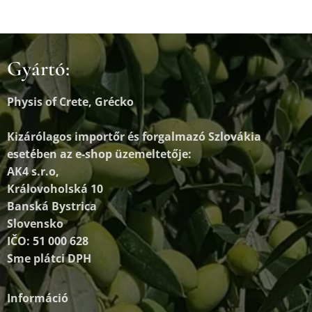
Gyártó:
Physis of Crete, Grécko
Kizárólagos importőr és forgalmazó
Szlovákia
esetében az e-shop üzemeltetője:
AK4 s.r.o,
Královoholská 10
Banská Bystrica
Slovensko
IČO: 51 000 628
Sme plátci DPH
Információ