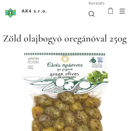
Keresés
AK4 s.r.o.
Zöld olajbogyó oregánóval 250g
Olivy zelené s oregánom 250g