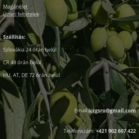
Magánélet
Üzleti feltételek
Szállítás:
Szlovákia 24 órán belül
CR 48 órán belül
HU, AT, DE 72 órán belül
Email:
iccgsro@gmail.com
Telefonszám:
+421 902 607 422