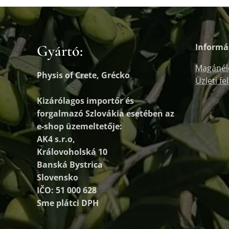
Gyártó:
Informá
Magánél
Physis of Crete, Grécko
Üzleti fe
Kizárólagos importőr és
forgalmazó
Szlovákia esetében az
e-shop üzemeltetője:
AK4 s.r.o,
Královoholská 10
Banská Bystrica
Slovensko
IČO: 51 000 628
Sme plátci DPH