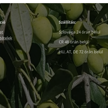
ció
Szállítás:
et
Szlovákia 24 órán belül
ltételek
CR 48 órán belül
HU, AT, DE 72 órán belül