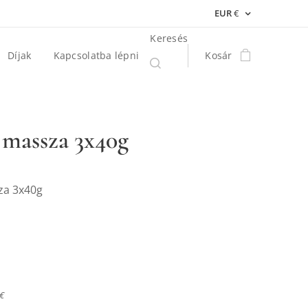
EUR
€
Keresés
Díjak
Kapcsolatba lépni
Kosár
 massza 3x40g
za 3x40g
 €