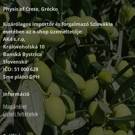
Physis of Crete, Grécko
Kizárólagos importőr és forgalmazó
Szlovákia
esetében az e-shop üzemeltetője:
AK4 s.r.o,
Královoholská 10
Banská Bystrica
Slovensko
IČO: 51 000 628
Sme plátci DPH
Információ
Magánélet
Üzleti feltételek