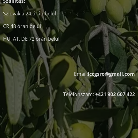
Szállítás:
Szlovákia 24 órán belül
CR 48 órán belül
HU, AT, DE 72 órán belül
Email:
iccgsro@gmail.com
Telefonszám:
+421 902 607 422