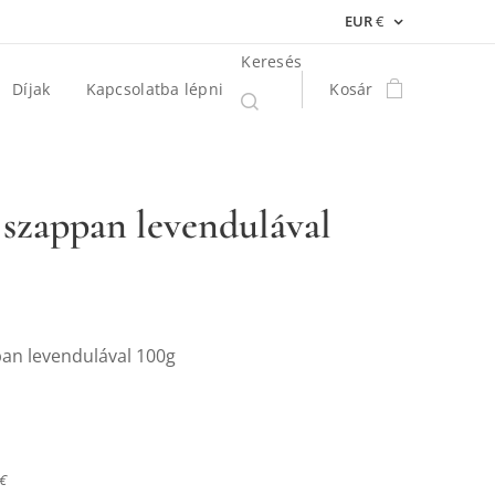
EUR
€
Keresés
Díjak
Kapcsolatba lépni
Kosár
 szappan levendulával
pan levendulával 100g
 €