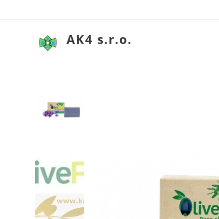
AK4 s.r.o.
Olivové my
Olivové my