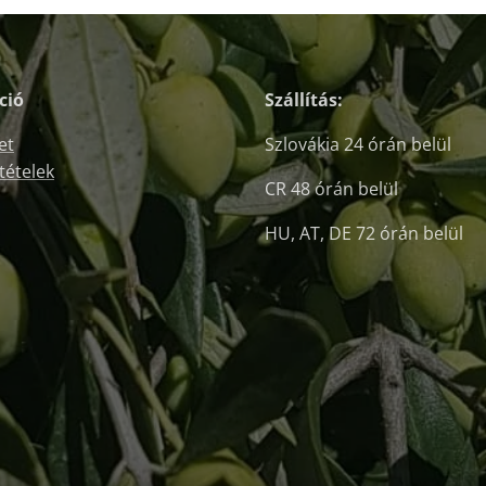
ció
Szállítás:
et
Szlovákia 24 órán belül
ltételek
CR 48 órán belül
HU, AT, DE 72 órán belül