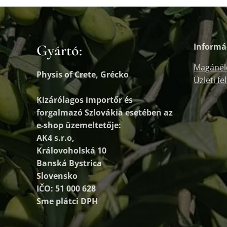
Gyártó:
Informá
Magánél
Physis of Crete, Grécko
Üzleti fe
Kizárólagos importőr és
forgalmazó
Szlovákia esetében az
e-shop üzemeltetője:
AK4 s.r.o,
Královoholská 10
Banská Bystrica
Slovensko
IČO: 51 000 628
Sme plátci DPH