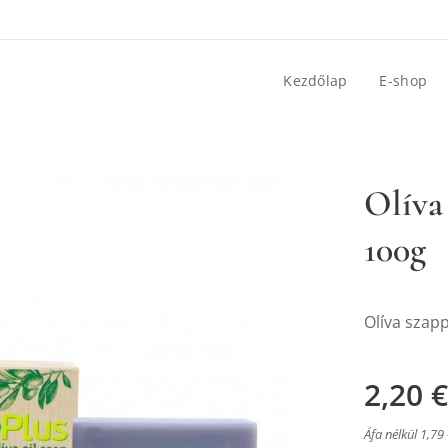
Kezdőlap
E-shop
Olíva
100g
dlo s Levandulou
Olíva szap
2,20
€
dlo s Levandulou
Áfa nélkül 1,79