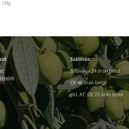
i 135g
ció
Szállítás:
et
Szlovákia 24 órán belül
ltételek
CR 48 órán belül
HU, AT, DE 72 órán belül