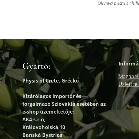
Olivová pasta s chill
Gyártó:
Informá
Magánél
Physis of Crete, Grécko
Üzleti fe
Kizárólagos importőr és
forgalmazó
Szlovákia esetében az
e-shop üzemeltetője:
AK4 s.r.o,
Královoholská 10
Banská Bystrica