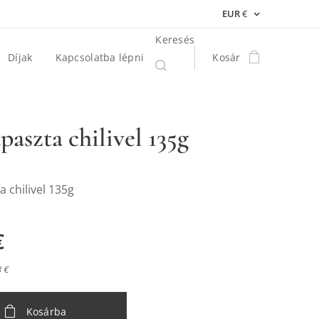
EUR
€
Keresés
Díjak
Kapcsolatba lépni
Kosár
paszta chilivel 135g
a chilivel 135g
€
3 €
Kosárba