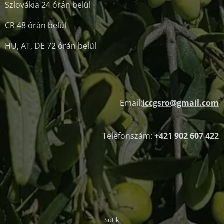
Szlovákia 24 órán belül
CR 48 órán belül
HU, AT, DE 72 órán belül
Email:
iccgsro@gmail.com
Telefonszám:
+421 902 607 422
Sütik