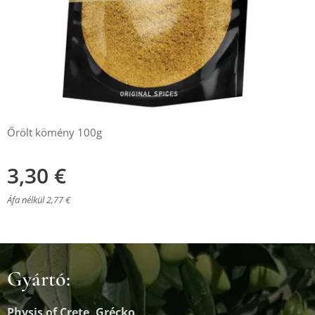
Őrölt kömény 100g
3,30
€
Áfa nélkül 2,77 €
Gyártó:
Physis of Crete, Grécko