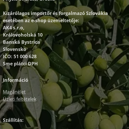
Kizárólagos importőr és forgalmazó
Szlovákia
esetében az e-shop üzemeltetője:
AK4 s.r.o,
Královoholská 10
Banská Bystrica
Slovensko
IČO: 51 000 628
Sme plátci DPH
Információ
Magánélet
Üzleti feltételek
Szállítás: