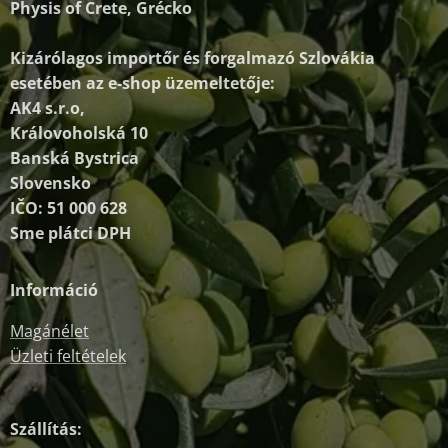
Physis of Crete, Grécko
Kizárólagos importőr és forgalmazó
Szlovákia
esetében az e-shop üzemeltetője:
AK4 s.r.o,
Královoholská 10
Banská Bystrica
Slovensko
IČO: 51 000 628
Sme plátci DPH
Információ
Magánélet
Üzleti feltételek
Szállítás: