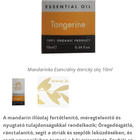
Mandarínka Esenciálny éterický olej 10ml
A mandarin illóolaj fertőtlenítő, méregtelenítő és
nyugtató tulajdonságokkal rendelkezik; Öregedésgátló,
ránctalanító, segít a striák és szeplők leküzdésében, és