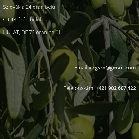
Szlovákia 24 órán belül
CR 48 órán belül
HU, AT, DE 72 órán belül
Email:
iccgsro@gmail.com
Telefonszám:
+421 902 607 422