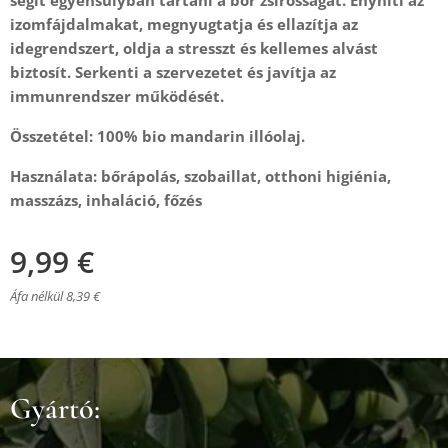
segít egyensúlyban tartani a bőr zsírosságát. Enyhíti az
izomfájdalmakat, megnyugtatja és ellazítja az
idegrendszert, oldja a stresszt és kellemes alvást
biztosít. Serkenti a szervezetet és javítja az
immunrendszer működését.
Összetétel: 100% bio mandarin illóolaj.
Használata: bőrápolás, szobaillat, otthoni higiénia,
masszázs, inhaláció, főzés
9,99
€
Áfa nélkül 8,39 €
Gyártó: