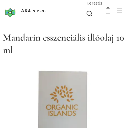
Keresés
AK4 s.r.o.
Mandarin esszenciális illóolaj 10
ml
Extra panenský olivový olej s chilli a bylinkami 500ml