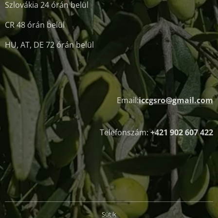
Szlovákia 24 órán belül
CR 48 órán belül
HU, AT, DE 72 órán belül
Email:
iccgsro@gmail.com
Telefonszám:
+421 902 607 422
Sütik