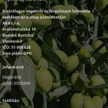
Kizárólagos importőr és forgalmazó
Szlovákia
esetében az e-shop üzemeltetője:
AK4 s.r.o,
Královoholská 10
Banská Bystrica
Slovensko
IČO: 51 000 628
Sme plátci DPH
Információ
Magánélet
Üzleti feltételek
Szállítás: