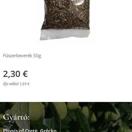
Fűszerkeverék 50g
2,30
€
Áfa nélkül 1,93 €
Gyártó:
Physis of Crete, Grécko