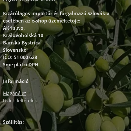
Kizárólagos importőr és forgalmazó
Szlovákia
esetében az e-shop üzemeltetője:
AK4 s.r.o,
Královoholská 10
Banská Bystrica
Slovensko
IČO: 51 000 628
Sme plátci DPH
Információ
Magánélet
Üzleti feltételek
Szállítás: