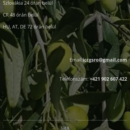
Szlovákia 24 órán belül
CR 48 órán belül
HU, AT, DE 72 órán belül
Email:
iccgsro@gmail.com
Telefonszám:
+421 902 607 422
Sütik