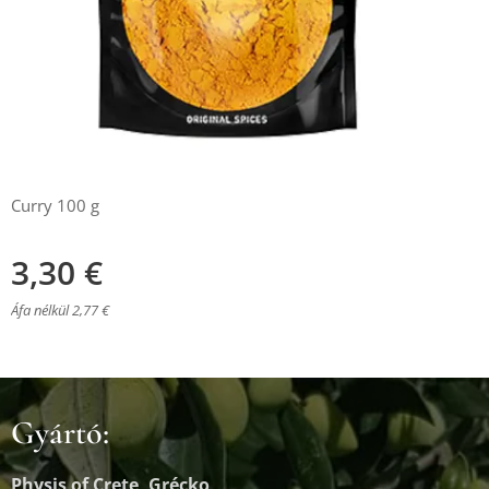
Curry 100 g
3,30
€
Áfa nélkül 2,77 €
Gyártó:
Physis of Crete, Grécko