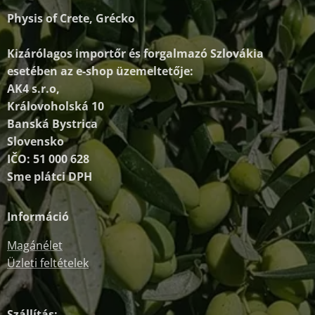
Physis of Crete, Grécko
Kizárólagos importőr és forgalmazó
Szlovákia
esetében az e-shop üzemeltetője:
AK4 s.r.o,
Královoholská 10
Banská Bystrica
Slovensko
IČO: 51 000 628
Sme plátci DPH
Információ
Magánélet
Üzleti feltételek
Szállítás: