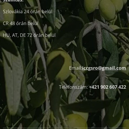
Szlovákia 24 órán belül
CR 48 órán belül
HU, AT, DE 72 órán belül
Email:
iccgsro@gmail.com
Telefonszám:
+421 902 607 422