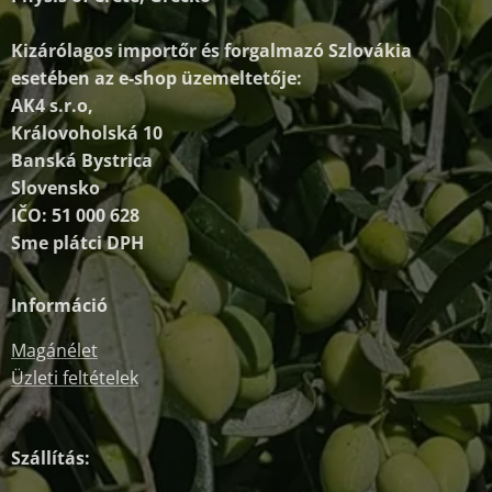
Kizárólagos importőr és forgalmazó
Szlovákia
esetében az e-shop üzemeltetője:
AK4 s.r.o,
Královoholská 10
Banská Bystrica
Slovensko
IČO: 51 000 628
Sme plátci DPH
Információ
Magánélet
Üzleti feltételek
Szállítás: