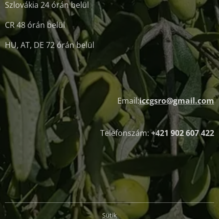
Szlovákia 24 órán belül
CR 48 órán belül
HU, AT, DE 72 órán belül
Email:
iccgsro@gmail.com
Telefonszám:
+421 902 607 422
Sütik