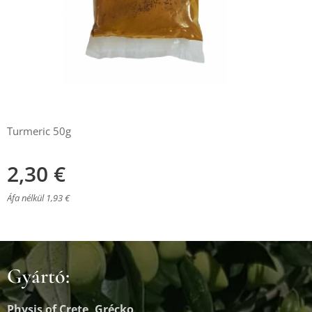
Turmeric 50g
2,30
€
Áfa nélkül 1,93 €
Gyártó:
Physis of Crete, Grécko