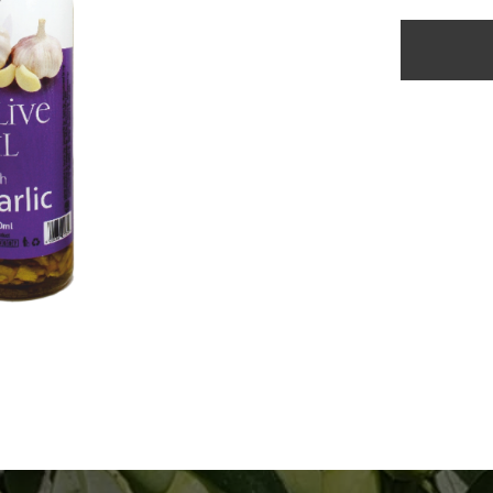
ový olej s cesnakom 250ml
r certifikát