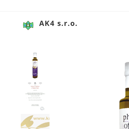
AK4 s.r.o.
Extra panenský oliv