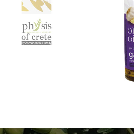
Extra panenský oliv
Koše