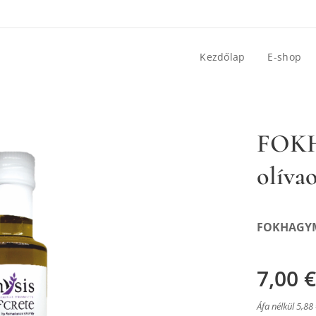
Kezdőlap
E-shop
FOKH
olíva
FOKHAGYMA
7,00
€
ový olej s cesnakom 250ml
Áfa nélkül 5,88