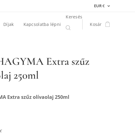
EUR
€
Keresés
Díjak
Kapcsolatba lépni
Kosár
AGYMA Extra szűz
olaj 250ml
 Extra szűz olívaolaj 250ml
 €