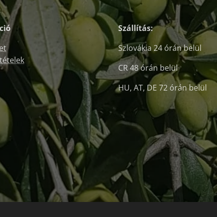
ció
Szállítás:
et
Szlovákia 24 órán belül
ltételek
CR 48 órán belül
HU, AT, DE 72 órán belül