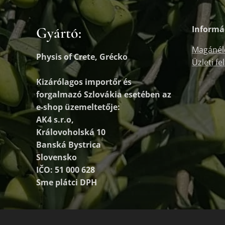
Gyártó:
Informá
Magánél
Physis of Crete, Grécko
Üzleti fe
Kizárólagos importőr és
forgalmazó
Szlovákia esetében az
e-shop üzemeltetője:
AK4 s.r.o,
Královoholská 10
Banská Bystrica
Slovensko
IČO: 51 000 628
Sme plátci DPH