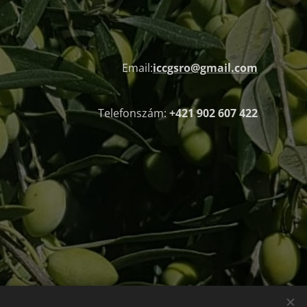
Email:
iccgsro@gmail.com
Telefonszám:
+421 902 607 422