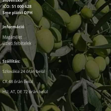
Slovensko
IČO: 51 000 628
Sme plátci DPH
Információ
Magánélet
Üzleti feltételek
Szállítás:
Szlovákia 24 órán belül
CR 48 órán belül
HU, AT, DE 72 órán belül