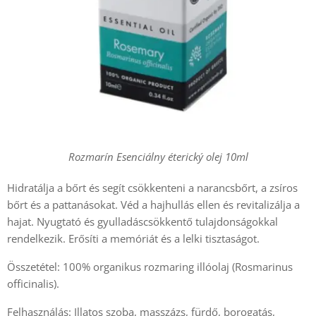
Rozmarín Esenciálny éterický olej 10ml
Hidratálja a bőrt és segít csökkenteni a narancsbőrt, a zsíros
bőrt és a pattanásokat. Véd a hajhullás ellen és revitalizálja a
hajat. Nyugtató és gyulladáscsökkentő tulajdonságokkal
rendelkezik. Erősíti a memóriát és a lelki tisztaságot.
Összetétel: 100% organikus rozmaring illóolaj (Rosmarinus
officinalis).
Felhasználás: Illatos szoba, masszázs, fürdő, borogatás,