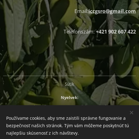
Email:
iccgsro@gmail.com
Telefonszám:
+421 902 607 422
Sütik
Nyelvek
Slovenčina
Magyar
English
Deutsch
Používame cookies, aby sme zaistili správne fungovanie a
Pénznem
bezpečnosť našich stránok. Tým vám môžeme poskytnúť tú
EUR €
CZK Kč
HUF Ft
PLN zł
najlepšiu skúsenosť z ich návštevy.