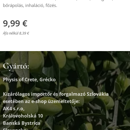
bőrápolás, inhaláció, főzés.
9,99
€
Áfa nélkül 8,39 €
Gyártó:
Physis of Crete, Grécko
Kizárólagos importőr és forgalmazó
Szlovákia
esetében az e-shop üzemeltetője:
AK4 s.r.o,
Královoholská 10
Banská Bystrica