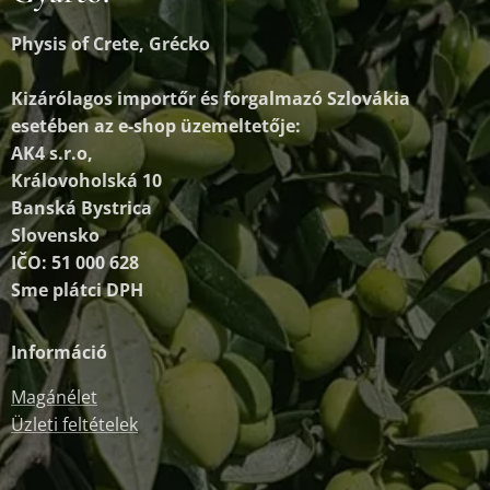
Physis of Crete, Grécko
Kizárólagos importőr és forgalmazó
Szlovákia
esetében az e-shop üzemeltetője:
AK4 s.r.o,
Královoholská 10
Banská Bystrica
Slovensko
IČO: 51 000 628
Sme plátci DPH
Információ
Magánélet
Üzleti feltételek