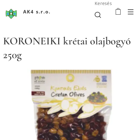
Keresés
AK4 s.r.o.
KORONEIKI krétai olajbogyó
250g