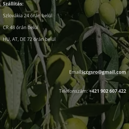
Szállítás:
Szlovákia 24 órán belül
CR 48 órán belül
HU, AT, DE 72 órán belül
Email:
iccgsro@gmail.com
Telefonszám:
+421 902 607 422