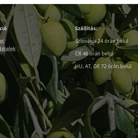
ció
Szállítás:
et
Szlovákia 24 órán belül
ltételek
CR 48 órán belül
HU, AT, DE 72 órán belül