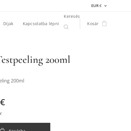
EUR
€
Keresés
Díjak
Kapcsolatba lépni
Kosár
estpeeling 200ml
eling 200ml
€
 €
Kosárba