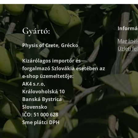
Gyártó:
Informá
Magánél
Physis of Crete, Grécko
Üzleti fe
Kizárólagos importőr és
forgalmazó
Szlovákia esetében az
e-shop üzemeltetője:
AK4 s.r.o,
Královoholská 10
Banská Bystrica
Slovensko
IČO: 51 000 628
Sme plátci DPH