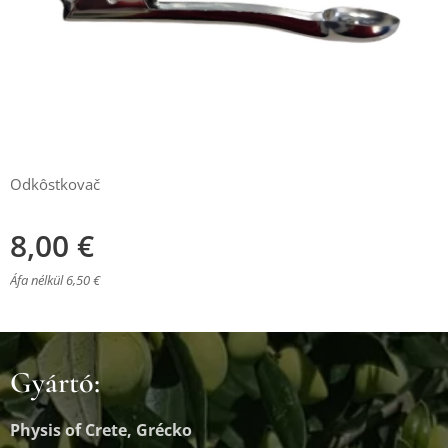
Odkôstkovač
8,00
€
Áfa nélkül 6,50 €
Gyártó:
Physis of Crete, Grécko