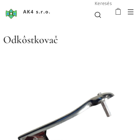
Keresés
AK4 s.r.o.
Odkôstkovač