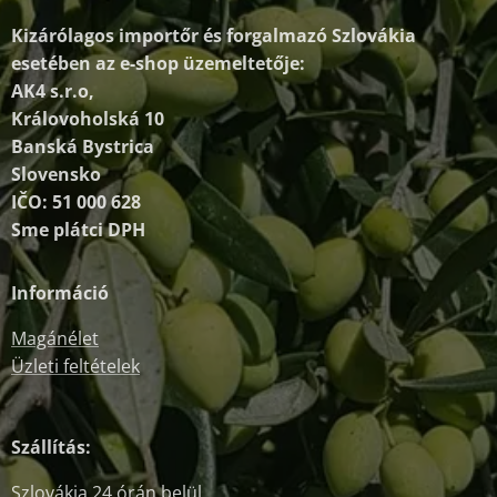
Kizárólagos importőr és forgalmazó
Szlovákia
esetében az e-shop üzemeltetője:
AK4 s.r.o,
Královoholská 10
Banská Bystrica
Slovensko
IČO: 51 000 628
Sme plátci DPH
Információ
Magánélet
Üzleti feltételek
Szállítás:
Szlovákia 24 órán belül