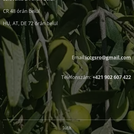
CR 48 órán belül
HU, AT, DE 72 órán belül
Email:
iccgsro@gmail.com
Telefonszám:
+421 902 607 422
Sütik