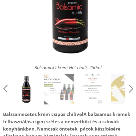
Balsamický krém Hot chilli, 250ml
Balsamický krém Hot chilli, 250ml
Košer certifikát
Balzsamecetes krém csípős chilivel
A balzsamos krémek
felhasználása igen széles a nemzetközi és a szlovák
konyhánkban. Nemcsak öntetek, pácok készítésére