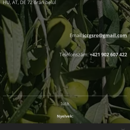
HU, AT, DE 72 órán belül
Email:
iccgsro@gmail.com
Telefonszám:
+421 902 607 422
Sütik
Nyelvek
Slovenčina
Magyar
English
Deutsch