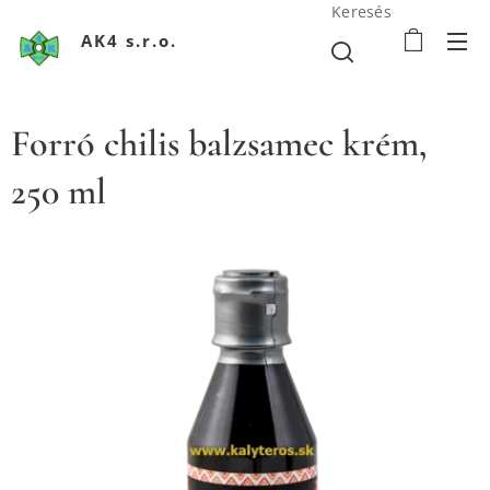
Keresés
AK4 s.r.o.
Forró chilis balzsamec krém,
250 ml
www.kalyteros.sk