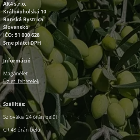
AK4 s.r.o,
Královoholská 10
Banská Bystrica
Slovensko
IČO: 51 000 628
Sme plátci DPH
Információ
Magánélet
Üzleti feltételek
Szállítás:
Szlovákia 24 órán belül
CR 48 órán belül