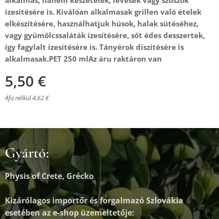
alkalmas, hanem készételek, levesek vagy szószok
ízesítésére is. Kiválóan alkalmasak grillen való ételek
elkészítésére, használhatjuk húsok, halak sütéséhez,
vagy gyümölcssaláták ízesítésére, sőt édes desszertek,
így fagylalt ízesítésére is. Tányérok díszítésére is
alkalmasak.
PET 250 ml
Az áru raktáron van
5,50
€
Áfa nélkül 4,62 €
Gyártó:
Physis of Crete, Grécko
Kizárólagos importőr és forgalmazó
Szlovákia
esetében az e-shop üzemeltetője: