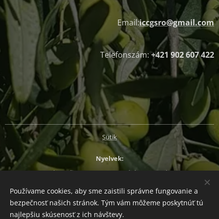
Email:
iccgsro@gmail.com
Telefonszám:
+421 902 607 422
Sütik
Nyelvek
Slovenčina
Magyar
English
Deutsch
Používame cookies, aby sme zaistili správne fungovanie a
Pénznem
bezpečnosť našich stránok. Tým vám môžeme poskytnúť tú
EUR €
CZK Kč
HUF Ft
PLN zł
najlepšiu skúsenosť z ich návštevy.