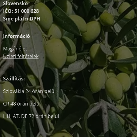
Slovensko
IČO: 51 000 628
Sme plátci DPH
Információ
Magánélet
Üzleti feltételek
Szállítás:
Szlovákia 24 órán belül
CR 48 órán belül
HU, AT, DE 72 órán belül