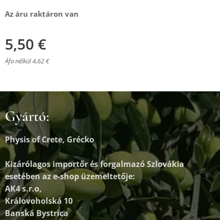
Az áru raktáron van
5,50
€
Áfa nélkül 4,62 €
Gyártó:
Physis of Crete, Grécko
Kizárólagos importőr és forgalmazó
Szlovákia
esetében az e-shop üzemeltetője:
AK4 s.r.o,
Královoholská 10
Banská Bystrica