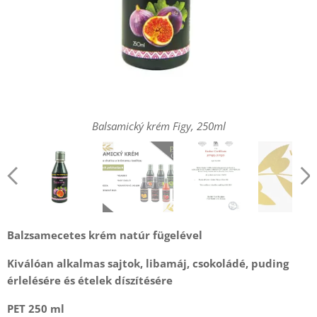
Balsamický krém Figy, 250ml
Balsamický krém Figy, 250ml
Košer certifikát
Balzsamecetes krém natúr fügelével
Kiválóan alkalmas sajtok, libamáj, csokoládé, puding
érlelésére és ételek díszítésére
PET 250 ml