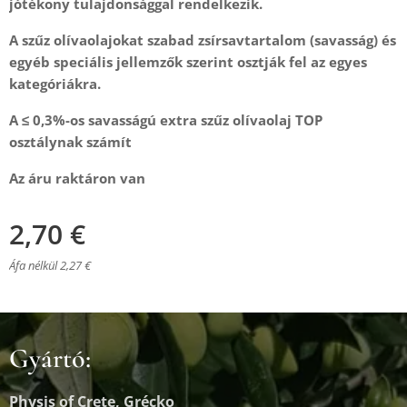
jótékony tulajdonsággal rendelkezik.
A szűz olívaolajokat szabad zsírsavtartalom (savasság) és
egyéb speciális jellemzők szerint osztják fel az egyes
kategóriákra.
A ≤ 0,3%-os savasságú extra szűz olívaolaj TOP
osztálynak számít
Az áru raktáron van
2,70
€
Áfa nélkül 2,27 €
Gyártó:
Physis of Crete, Grécko