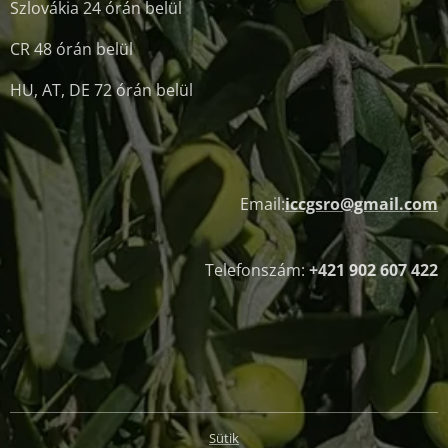
Szlovákia 24 órán belül
CR 48 órán belül
HU, AT, DE 72 órán belül
Email:
iccgsro@gmail.com
Telefonszám:
+421 902 607 422
Sütik