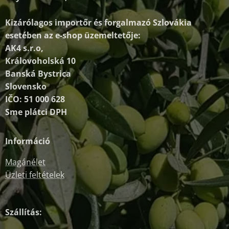
Kizárólagos importőr és forgalmazó
Szlovákia
esetében az e-shop üzemeltetője:
AK4 s.r.o,
Královoholská 10
Banská Bystrica
Slovensko
IČO: 51 000 628
Sme plátci DPH
Információ
Magánélet
Üzleti feltételek
Szállítás: