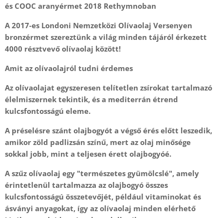
és COOC aranyérmet 2018 Rethymnoban
A 2017-es Londoni Nemzetközi Olívaolaj Versenyen
bronzérmet szereztünk a világ minden tájáról érkezett
4000 résztvevő olívaolaj között!
Amit az olívaolajról tudni érdemes
Az olívaolajat egyszeresen telítetlen zsírokat tartalmazó
élelmiszernek tekintik, és a mediterrán étrend
kulcsfontosságú eleme.
A préselésre szánt olajbogyót a végső érés előtt leszedik,
amikor zöld padlizsán színű, mert az olaj minősége
sokkal jobb, mint a teljesen érett olajbogyóé.
A szűz olívaolaj egy "természetes gyümölcslé", amely
érintetlenül tartalmazza az olajbogyó összes
kulcsfontosságú összetevőjét, például vitaminokat és
ásványi anyagokat, így az olívaolaj minden elérhető