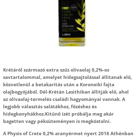
Krétáról származó extra szűz olívaolaj 0,2%-os
savtartalommal, amelyet hidegsajtolással állítanak elő,
közvetlenül a betakarítás után a Koroneiki fajta
olajbogyójából. Dél-Krétán Lasithiban állítják elő, ahol
az olívaolaj-termelés családi hagyományai vannak. A
legjobb választás salátákhoz, főzéshez és
hidegkonyhákhoz.Kitűnő ízét próbálja meg akár
bagetten vagy péksüteményen is megkóstolni.
A Physis of Crete 0,2% aranyérmet nyert 2018 Athénban