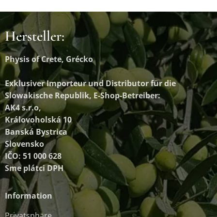
Hersteller:
Physis of Crete, Grécko
Exklusiver Importeur und Distributor
für die
Slowakische Republik, E-Shop-Betreiber:
AK4 s.r.o,
Královoholská 10
Banská Bystrica
Slovensko
IČO: 51 000 628
Sme plátci DPH
Information
Privatsphäre