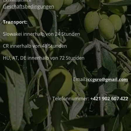
Geschäftsbedingungen
Transport:
Slowakei innerhalb von 24 Stunden
CR innerhalb von 48 Stunden
HU, AT, DE innerhalb von 72 Stunden
Email:
iccgsro@gmail.com
Telefonnummer:
+421 902 607 422