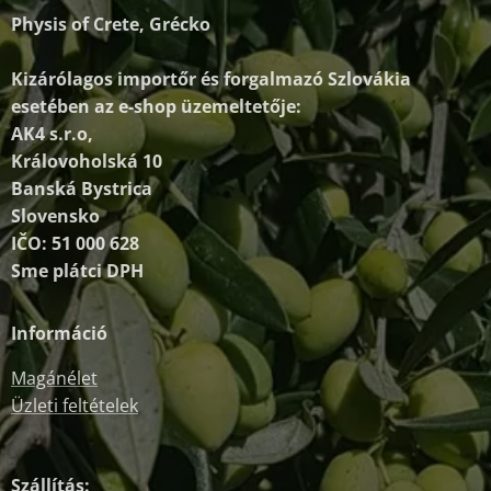
Physis of Crete, Grécko
Kizárólagos importőr és forgalmazó
Szlovákia
esetében az e-shop üzemeltetője:
AK4 s.r.o,
Královoholská 10
Banská Bystrica
Slovensko
IČO: 51 000 628
Sme plátci DPH
Információ
Magánélet
Üzleti feltételek
Szállítás: