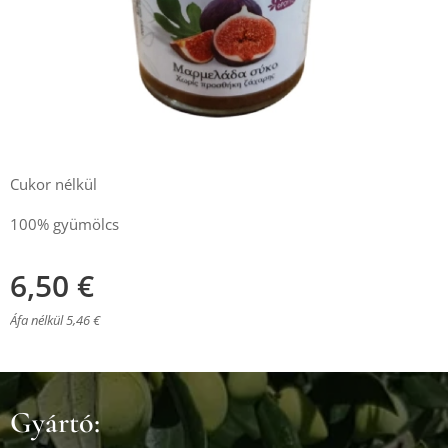
Cukor nélkül
100% gyümölcs
6,50
€
Áfa nélkül 5,46 €
Gyártó: