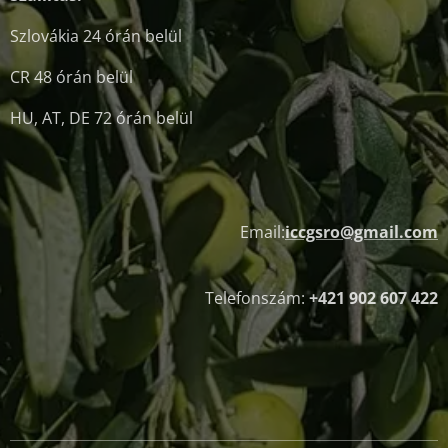
Szlovákia 24 órán belül
CR 48 órán belül
HU, AT, DE 72 órán belül
Email:
iccgsro@gmail.com
Telefonszám:
+421 902 607 422