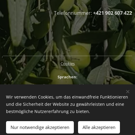
Telefonnummer:
+421 902 607 422
Cookies
Sprachen
Slovenčina
Magyar
English
Deutsch
Wir verwenden Cookies, um das einwandfreie Funktionieren
Währung
und die Sicherheit der Website zu gewährleisten und eine
EUR €
CZK Kč
HUF Ft
PLN zł
bestmögliche Nutzererfahrung zu bieten.
Zum Warenkorb hinzufügen
Nur notwendige akzeptieren
Alle akzeptieren