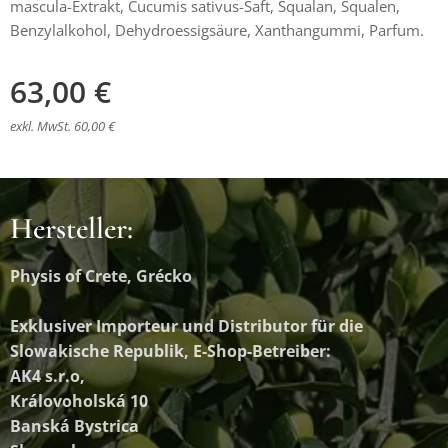
mascula-Extrakt, Cucumis sativus-Saft, Squalan, Squalen,
Benzylalkohol, Dehydroessigsäure, Xanthangummi, Parfum.
63,00
€
exkl. MwSt. 60,00 €
Hersteller:
Physis of Crete, Grécko
Exklusiver Importeur und Distributor
für die
Slowakische Republik, E-Shop-Betreiber:
AK4 s.r.o,
Královoholská 10
Banská Bystrica