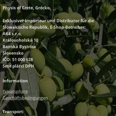
Physis of Crete, Grécko
Exklusiver Importeur und Distributor
für die
Slowakische Republik, E-Shop-Betreiber:
AK4 s.r.o,
Královoholská 10
Banská Bystrica
Slovensko
IČO: 51 000 628
Sme plátci DPH
Information
Privatsphäre
Geschäftsbedingungen
Transport: