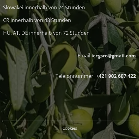
Slowakei innerhalb von 24 Stunden
CR innerhalb von 48 Stunden
HU, AT, DE innerhalb von 72 Stunden
Email:
iccgsro@gmail.com
Telefonnummer:
+421 902 607 422
Cookies