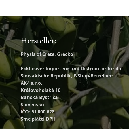
Hersteller:
Physis of Crete, Grécko
Exklusiver Importeur und Distributor
für die
Slowakische Republik, E-Shop-Betreiber:
AK4 s.r.o,
Královoholská 10
Banská Bystrica
Slovensko
IČO: 51 000 628
Sme plátci DPH