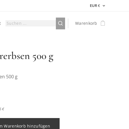
EUR
€
t
Warenkorb
rerbsen 500 g
en 500 g
6 €
m Warenkorb hinzufügen