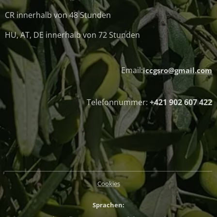
CR innerhalb von 48 Stunden
HU, AT, DE innerhalb von 72 Stunden
Email:
iccgsro@gmail.com
Telefonnummer:
+421 902 607 422
Cookies
Sprachen