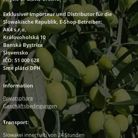
Exklusiver Importeur und Distributor
für die
Slowakische Republik, E-Shop-Betreiber:
AK4 s.r.o,
Královoholská 10
Banská Bystrica
Slovensko
IČO: 51 000 628
Sme plátci DPH
Information
Privatsphäre
Geschäftsbedingungen
Transport:
Slowakei innerhalb von 24 Stunden