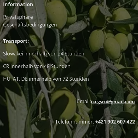
Information
Privatsphäre
Geschäftsbedingungen
Transport:
Slowakei innerhalb von 24 Stunden
CR innerhalb von 48 Stunden
HU, AT, DE innerhalb von 72 Stunden
Email:
iccgsro@gmail.com
Telefonnummer:
+421 902 607 422