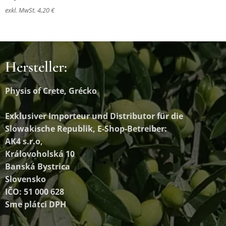
exkl. MwSt. 4,20 €
Hersteller:
Physis of Crete, Grécko
Exklusiver Importeur und Distributor
für die
Slowakische Republik, E-Shop-Betreiber:
AK4 s.r.o,
Královoholská 10
Banská Bystrica
Slovensko
IČO: 51 000 628
Sme plátci DPH