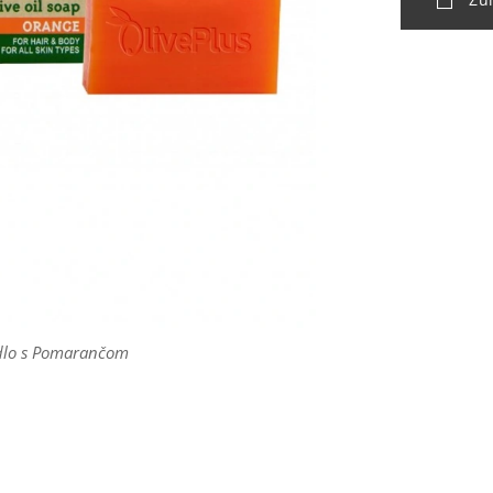
dlo s Pomarančom