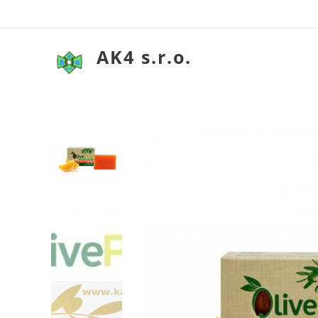
AK4 s.r.o.
Olivové my
Olivové my