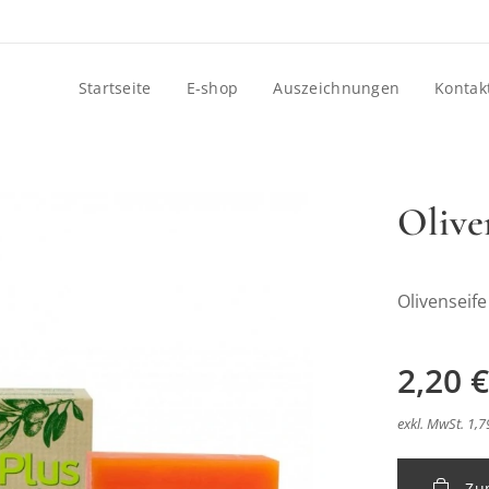
Startseite
E-shop
Auszeichnungen
Kontak
Olive
Olivenseif
dlo s Pomarančom
2,20
€
exkl. MwSt. 1,7
dlo s Pomarančom
Zu