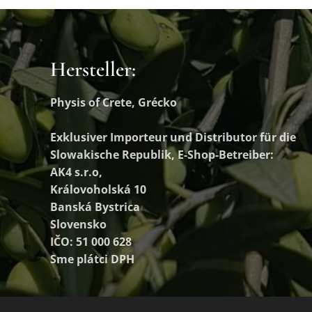
Hersteller:
Physis of Crete, Grécko
Exklusiver Importeur und Distributor
für die
Slowakische Republik, E-Shop-Betreiber:
AK4 s.r.o,
Královoholská 10
Banská Bystrica
Slovensko
IČO: 51 000 628
Sme plátci DPH