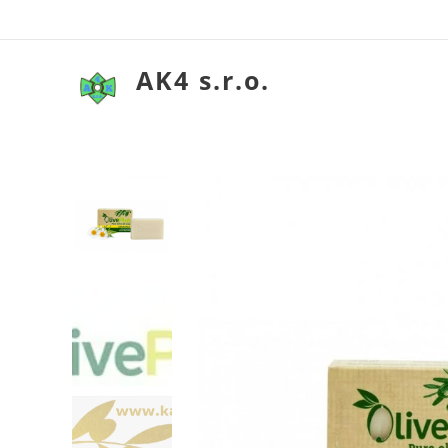
AK4 s.r.o.
Olivové my
Olivové my