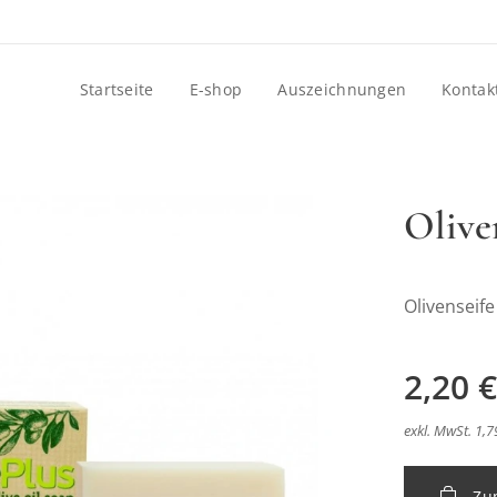
Startseite
E-shop
Auszeichnungen
Kontak
Olive
Olivenseife
dlo s Harmančekom
2,20
€
exkl. MwSt. 1,7
dlo s Harmančekom
Zu