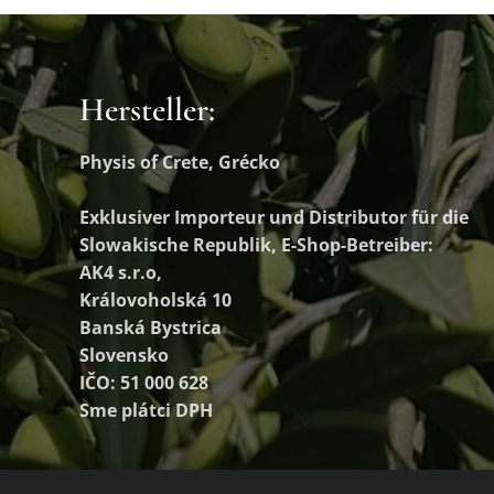
Hersteller:
Physis of Crete, Grécko
Exklusiver Importeur und Distributor
für die
Slowakische Republik, E-Shop-Betreiber:
AK4 s.r.o,
Královoholská 10
Banská Bystrica
Slovensko
IČO: 51 000 628
Sme plátci DPH