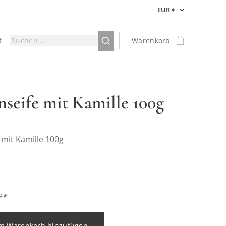
EUR
€
t
Warenkorb
nseife mit Kamille 100g
 mit Kamille 100g
9 €
m Warenkorb hinzufügen