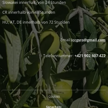
Slowakei innerhalb von 24 Stunden
CR innerhalb von 48 Stunden
HU, AT, DE innerhalb von 72 Stunden
Email:
iccgsro@gmail.com
Telefonnummer:
+421 902 607 422
Cookies
Sprachen