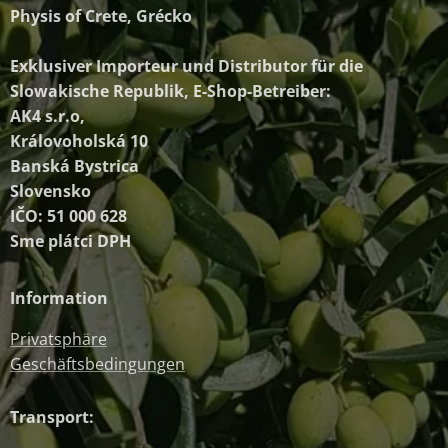
Physis of Crete, Grécko
Exklusiver Importeur und Distributor
für die
Slowakische Republik, E-Shop-Betreiber:
AK4 s.r.o,
Královoholská 10
Banská Bystrica
Slovensko
IČO: 51 000 628
Sme plátci DPH
Information
Privatsphäre
Geschäftsbedingungen
Transport: