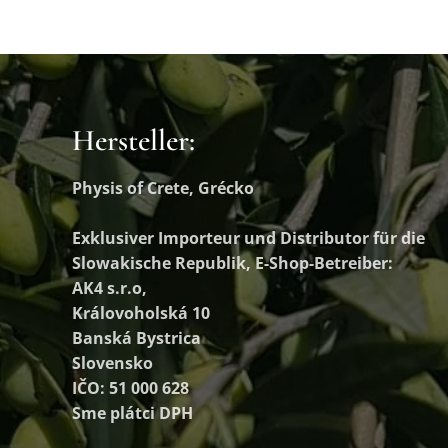
Hersteller:
Physis of Crete, Grécko
Exklusiver Importeur und Distributor
für die
Slowakische Republik, E-Shop-Betreiber:
AK4 s.r.o,
Královoholská 10
Banská Bystrica
Slovensko
IČO: 51 000 628
Sme plátci DPH