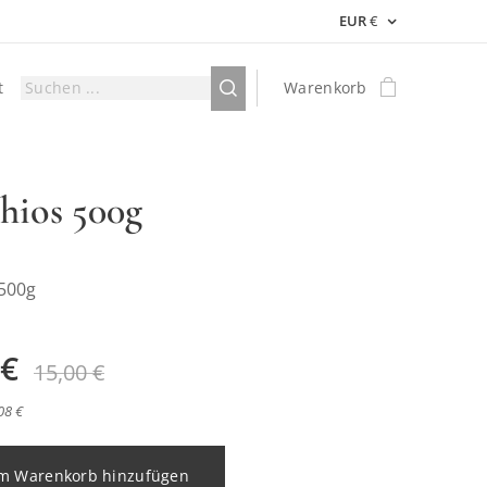
EUR
€
t
Warenkorb
chios 500g
 500g
€
15,00
€
08 €
m Warenkorb hinzufügen