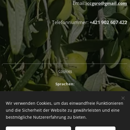
Email:
iccgsro@gmail.com
Telefonnummer:
+421 902 607 422
Cookies
Sprachen
Slovenčina
Magyar
English
Deutsch
Wir verwenden Cookies, um das einwandfreie Funktionieren
Währung
und die Sicherheit der Website zu gewährleisten und eine
EUR €
CZK Kč
HUF Ft
PLN zł
bestmögliche Nutzererfahrung zu bieten.