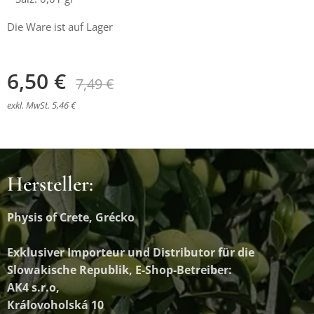
Die Ware ist auf Lager
6,50
€
7,49
€
exkl. MwSt. 5,46 €
Hersteller:
Physis of Crete, Grécko
Exklusiver Importeur und Distributor
für die
Slowakische Republik, E-Shop-Betreiber:
AK4 s.r.o,
Královoholská 10