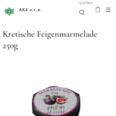
Suchen
AK4 s.r.o.
Kretische Feigenmarmelade
250g
Krétsky figový džem 250g