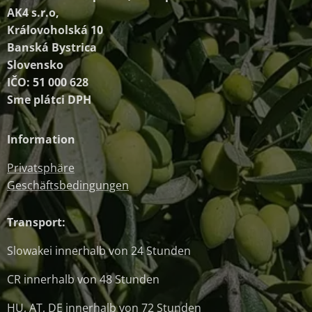
AK4 s.r.o,
Královoholská 10
Banská Bystrica
Slovensko
IČO: 51 000 628
Sme plátci DPH
Information
Privatsphäre
Geschäftsbedingungen
Transport:
Slowakei innerhalb von 24 Stunden
CR innerhalb von 48 Stunden
HU, AT, DE innerhalb von 72 Stunden