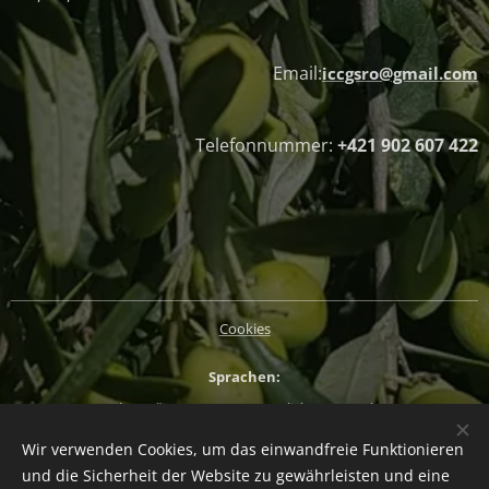
Email:
iccgsro@gmail.com
Telefonnummer:
+421 902 607 422
Cookies
Sprachen
Slovenčina
Magyar
English
Deutsch
Wir verwenden Cookies, um das einwandfreie Funktionieren
Währung
und die Sicherheit der Website zu gewährleisten und eine
EUR €
CZK Kč
HUF Ft
PLN zł