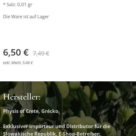
* Salz: 0,01 gr
Die Ware ist auf Lager
6,50
€
7,49
€
exkl. MwSt. 5,46 €
Hersteller:
Physis of Crete, Grécko
Exklusiver Importeur und Distributor
für die
Slowakische Republik, E-Shop-Betreiber: