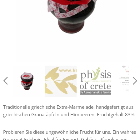
Krétsky džem z granátového jablka a malín 250g
Košer certifikát
Traditionelle griechische Extra-Marmelade, handgefertigt aus
griechischen Granatäpfeln und Himbeeren. Fruchtgehalt 83%.
Probieren Sie diese ungewöhnliche Frucht für uns. Ein wahres
Gourmet-Erlebnis. Ideal für Joghurt, Gebäck, Pfannkuchen