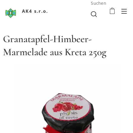
Suchen
AK4 s.r.o.
Granatapfel-Himbeer-
Marmelade aus Kreta 250g
Krétsky džem z granátového jablka a malín 250g