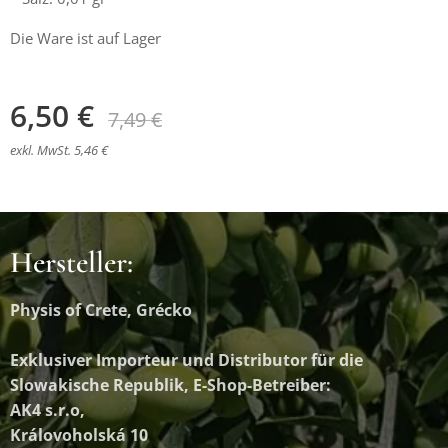
Die Ware ist auf Lager
6,50
€
7,49
€
exkl. MwSt. 5,46 €
Hersteller:
Physis of Crete, Grécko
Exklusiver Importeur und Distributor
für die
Slowakische Republik, E-Shop-Betreiber:
AK4 s.r.o,
Královoholská 10