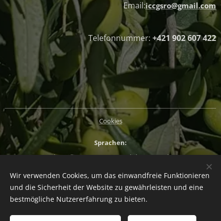
Email:
iccgsro@gmail.com
Telefonnummer:
+421 902 607 422
Cookies
Sprachen
Slovenčina
Magyar
English
Deutsch
Wir verwenden Cookies, um das einwandfreie Funktionieren
Währung
und die Sicherheit der Website zu gewährleisten und eine
EUR €
CZK Kč
HUF Ft
PLN zł
bestmögliche Nutzererfahrung zu bieten.