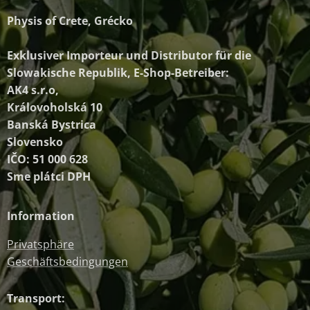
Physis of Crete, Grécko
Exklusiver Importeur und Distributor
für die
Slowakische Republik, E-Shop-Betreiber:
AK4 s.r.o,
Královoholská 10
Banská Bystrica
Slovensko
IČO: 51 000 628
Sme plátci DPH
Information
Privatsphäre
Geschäftsbedingungen
Transport: