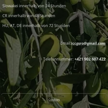
Slowakei innerhalb von 24 Stunden
CR innerhalb von 48 Stunden
HU, AT, DE innerhalb von 72 Stunden
Email:
iccgsro@gmail.com
Telefonnummer:
+421 902 607 422
Cookies