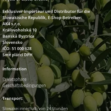
Exklusiver Importeur und Distributor
für die
Slowakische Republik, E-Shop-Betreiber:
AK4 s.r.o,
Královoholská 10
Banská Bystrica
Slovensko
IČO: 51 000 628
Sme plátci DPH
Information
Privatsphäre
Geschäftsbedingungen
Transport:
Slowakei innerhalb von 24 Stunden