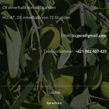
CR innerhalb von 48 Stunden
HU, AT, DE innerhalb von 72 Stunden
Email:
iccgsro@gmail.com
Telefonnummer:
+421 902 607 422
Cookies
Sprachen