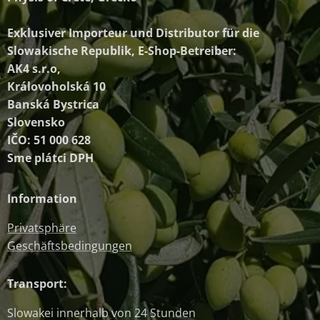
Exklusiver Importeur und Distributor
für die
Slowakische Republik, E-Shop-Betreiber:
AK4 s.r.o,
Královoholská 10
Banská Bystrica
Slovensko
IČO: 51 000 628
Sme plátci DPH
Information
Privatsphäre
Geschäftsbedingungen
Transport:
Slowakei innerhalb von 24 Stunden