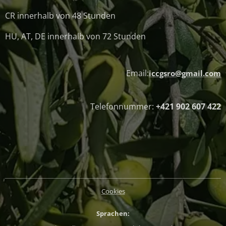
CR innerhalb von 48 Stunden
HU, AT, DE innerhalb von 72 Stunden
Email:
iccgsro@gmail.com
Telefonnummer:
+421 902 607 422
Cookies
Sprachen