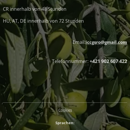
CR innerhalb von 48 Stunden
HU, AT, DE innerhalb von 72 Stunden
Email:
iccgsro@gmail.com
Telefonnummer:
+421 902 607 422
Cookies
Sprachen