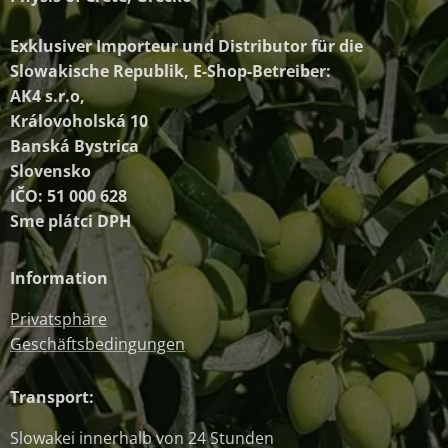
Exklusiver Importeur und Distributor
für die
Slowakische Republik, E-Shop-Betreiber:
AK4 s.r.o,
Královoholská 10
Banská Bystrica
Slovensko
IČO: 51 000 628
Sme plátci DPH
Information
Privatsphäre
Geschäftsbedingungen
Transport:
Slowakei innerhalb von 24 Stunden