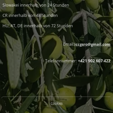
Slowakei innerhalb von 24 Stunden
CR innerhalb von 48 Stunden
HU, AT, DE innerhalb von 72 Stunden
Email:
iccgsro@gmail.com
Telefonnummer:
+421 902 607 422
Cookies