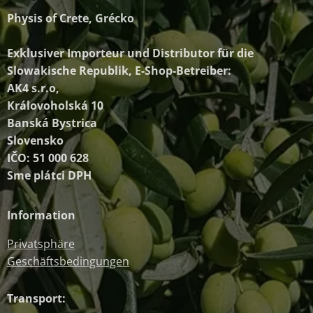
Physis of Crete, Grécko
Exklusiver Importeur und Distributor
für die
Slowakische Republik, E-Shop-Betreiber:
AK4 s.r.o,
Královoholská 10
Banská Bystrica
Slovensko
IČO: 51 000 628
Sme plátci DPH
Information
Privatsphäre
Geschäftsbedingungen
Transport: