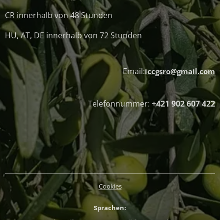
CR innerhalb von 48 Stunden
HU, AT, DE innerhalb von 72 Stunden
Email:
iccgsro@gmail.com
Telefonnummer:
+421 902 607 422
Cookies
Sprachen