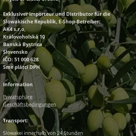
Exklusiver Importeur und Distributor
für die
Slowakische Republik, E-Shop-Betreiber:
AK4 s.r.o,
Královoholská 10
Banská Bystrica
Slovensko
IČO: 51 000 628
Sme plátci DPH
Information
Privatsphäre
Geschäftsbedingungen
Transport:
Slowakei innerhalb von 24 Stunden