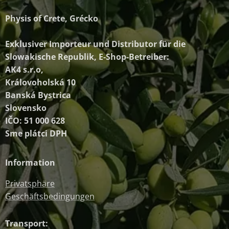
Physis of Crete, Grécko
Exklusiver Importeur und Distributor
für die
Slowakische Republik, E-Shop-Betreiber:
AK4 s.r.o,
Královoholská 10
Banská Bystrica
Slovensko
IČO: 51 000 628
Sme plátci DPH
Information
Privatsphäre
Geschäftsbedingungen
Transport: