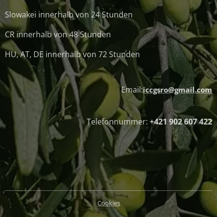
Slowakei innerhalb von 24 Stunden
CR innerhalb von 48 Stunden
HU, AT, DE innerhalb von 72 Stunden
Email:
iccgsro@gmail.com
Telefonnummer:
+421 902 607 422
Cookies