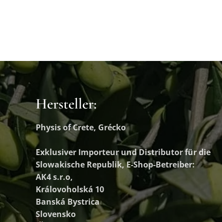
Hersteller:
Physis of Crete, Grécko
Exklusiver Importeur und Distributor
für die
Slowakische Republik, E-Shop-Betreiber:
AK4 s.r.o,
Královoholská 10
Banská Bystrica
Slovensko