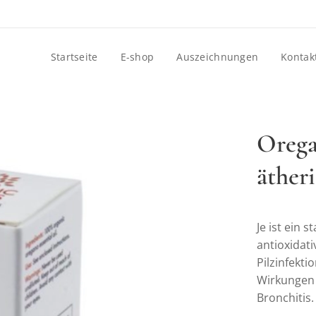
Startseite
E-shop
Auszeichnungen
Kontak
Orega
äther
Je ist ein 
antioxida
Pilzinfekt
Wirkungen 
Bronchitis.