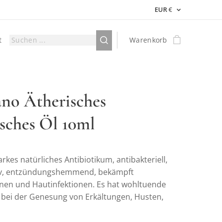
EUR
€
t
Warenkorb
no Ätherisches
isches Öl 10ml
starkes natürliches Antibiotikum, antibakteriell,
tiv, entzündungshemmend, bekämpft
ionen und Hautinfektionen. Es hat wohltuende
bei der Genesung von Erkältungen, Husten,