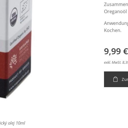
Zusammense
Oreganoöl 
Anwendung:
Kochen.
9,99
€
exkl. MwSt. 8,3
Zu
ický olej 10ml