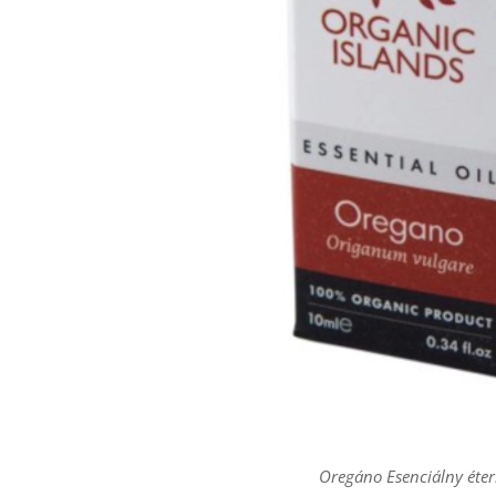
Oregáno Esenciálny éter