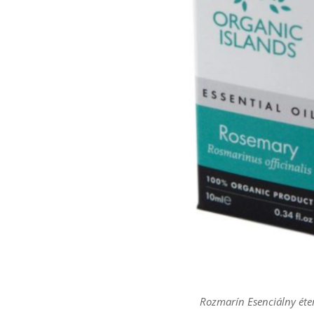
Rozmarín Esenciálny éter