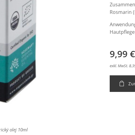
Zusammense
Rosmarin (R
Anwendung
Hautpflege
9,99
€
exkl. MwSt. 8,3
Zu
ický olej 10ml