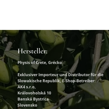
Hersteller:
Physis of Crete, Grécko
Exklusiver Importeur und Distributor
für die
Slowakische Republik, E-Shop-Betreiber:
AK4 s.r.o,
Královoholská 10
Banská Bystrica
Slovensko