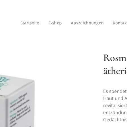
Startseite
E-shop
Auszeichnungen
Kontak
Rosma
äther
Es spendet 
Haut und A
revitalisie
entzündung
Gedächtnis 