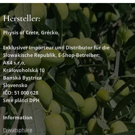
Hersteller:
Physis of Crete, Grécko
Exklusiver Importeur und Distributor
für die
Slowakische Republik, E-Shop-Betreiber:
AK4 s.r.o,
Královoholská 10
Banská Bystrica
Slovensko
IČO: 51 000 628
Sme plátci DPH
Information
Privatsphäre