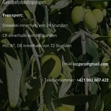
Geschäftsbedingungen
Transport:
Slowakei innerhalb von 24 Stunden
CR innerhalb von 48 Stunden
HU, AT, DE innerhalb von 72 Stunden
Email:
iccgsro@gmail.com
Telefonnummer:
+421 902 607 422