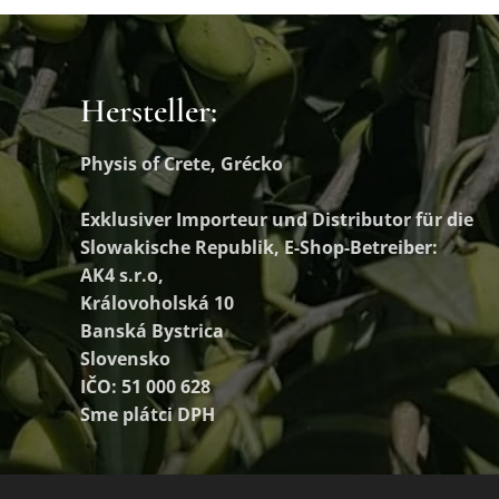
Hersteller:
Physis of Crete, Grécko
Exklusiver Importeur und Distributor
für die
Slowakische Republik, E-Shop-Betreiber:
AK4 s.r.o,
Královoholská 10
Banská Bystrica
Slovensko
IČO: 51 000 628
Sme plátci DPH