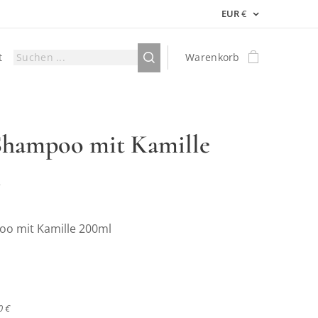
EUR
€
t
Warenkorb
hampoo mit Kamille
l
o mit Kamille 200ml
0 €